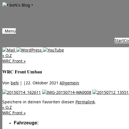
Menü
Zum
Start
Co
Inhalt
springen
«
O.Z
WRC Front
»
WRC Front Umbau
Von
beN
|
|
22. Oktober 2021
Allgemein
Speichere in deinen Favoriten diesen
Permalink
.
«
O.Z
WRC Front
»
Fahrzeuge: