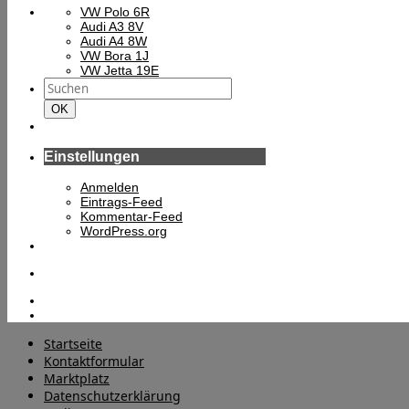
VW Polo 6R
Audi A3 8V
Audi A4 8W
VW Bora 1J
VW Jetta 19E
Suchen
nach:
Suchen
OK
Einstellungen
Anmelden
Eintrags-Feed
Kommentar-Feed
WordPress.org
Startseite
Kontaktformular
Marktplatz
Datenschutzerklärung