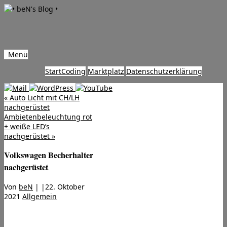
Menü
Zum
Start
Coding
Marktplatz
Datenschutzerklärung
Inhalt
springen
«
Auto Licht mit CH/LH
nachgerüstet
Ambietenbeleuchtung rot
+ weiße LED’s
nachgerüstet
»
Volkswagen Becherhalter
nachgerüstet
Von
beN
|
|
22. Oktober
2021
Allgemein