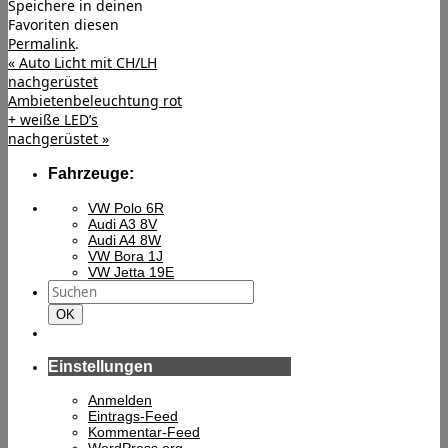
Speichere in deinen
Favoriten diesen
Permalink
.
«
Auto Licht mit CH/LH
nachgerüstet
Ambietenbeleuchtung rot
+ weiße LED’s
nachgerüstet
»
Fahrzeuge:
VW Polo 6R
Audi A3 8V
Audi A4 8W
VW Bora 1J
VW Jetta 19E
Suchen
nach:
Suchen
OK
Einstellungen
Anmelden
Eintrags-Feed
Kommentar-Feed