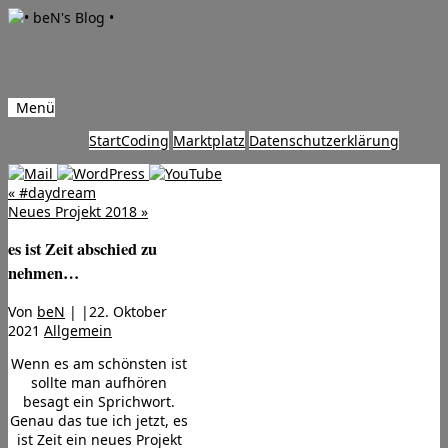
Menü
Zum
Start
Coding
Marktplatz
Datenschutzerklärung
Inhalt
springen
«
#daydream
Neues Projekt 2018
»
es ist Zeit abschied zu
nehmen…
Von
beN
|
|
22. Oktober
2021
Allgemein
Wenn es am schönsten ist
sollte man aufhören
besagt ein Sprichwort.
Genau das tue ich jetzt, es
ist Zeit ein neues Projekt