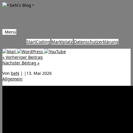
Menü
Zum
Start
Coding
Marktplatz
Datenschutzerklärung
Inhalt
springen
«
Vorheriger Beitrag
Nächster Beitrag
»
Von
beN
|
|
13. Mai 2026
Allgemein