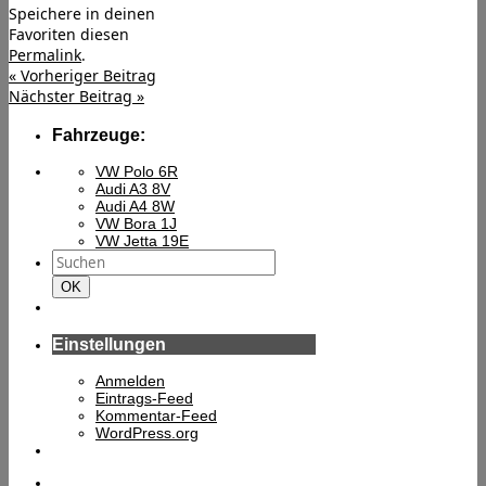
Speichere in deinen
Favoriten diesen
Permalink
.
«
Vorheriger Beitrag
Nächster Beitrag
»
Fahrzeuge:
VW Polo 6R
Audi A3 8V
Audi A4 8W
VW Bora 1J
VW Jetta 19E
Suchen
nach:
Suchen
OK
Einstellungen
Anmelden
Eintrags-Feed
Kommentar-Feed
WordPress.org