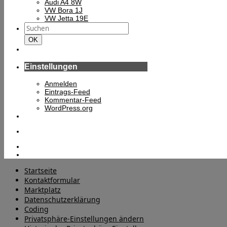
Audi A4 8W
VW Bora 1J
VW Jetta 19E
Suchen
nach:
Suchen
OK
Einstellungen
Anmelden
Eintrags-Feed
Kommentar-Feed
WordPress.org
Startseite
Kontaktformular
Marktplatz
Datenschutzerklärung
Coding
Privatsphäre-Einstellungen ändern