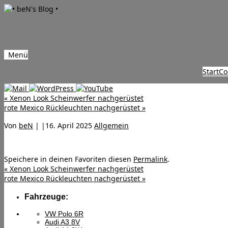
Menü
Zum
Start
Co
Inhalt
springen
«
Xenon Look Scheinwerfer nachgerüstet
rote Mexico Rückleuchten nachgerüstet
»
Von
beN
|
|
16. April 2025
Allgemein
Speichere in deinen Favoriten diesen
Permalink
.
«
Xenon Look Scheinwerfer nachgerüstet
rote Mexico Rückleuchten nachgerüstet
»
Fahrzeuge:
VW Polo 6R
Audi A3 8V