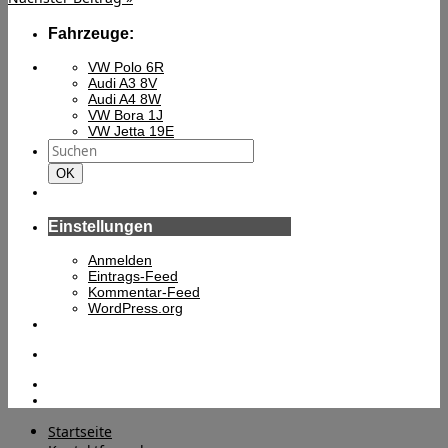
Fahrzeuge:
VW Polo 6R
Audi A3 8V
Audi A4 8W
VW Bora 1J
VW Jetta 19E
Suchen
nach:
Suchen
OK
Einstellungen
Anmelden
Eintrags-Feed
Kommentar-Feed
WordPress.org
Startseite