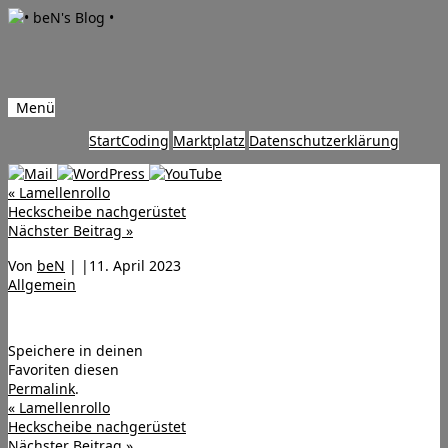
Menü
Zum
Start
Coding
Marktplatz
Datenschutzerklärung
Inhalt
springen
«
Lamellenrollo
Heckscheibe nachgerüstet
Nächster Beitrag
»
Von
beN
|
|
11. April 2023
Allgemein
Speichere in deinen
Favoriten diesen
Permalink
.
«
Lamellenrollo
Heckscheibe nachgerüstet
Nächster Beitrag
»