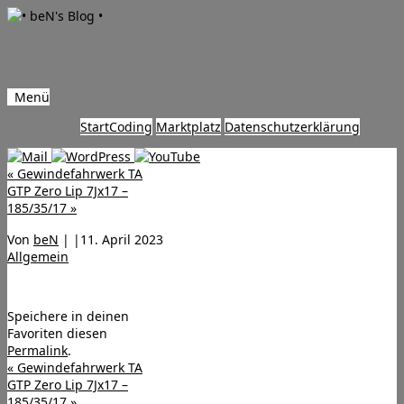
Menü
Zum
Start
Coding
Marktplatz
Datenschutzerklärung
Inhalt
springen
«
Gewindefahrwerk TA
GTP Zero Lip 7Jx17 –
185/35/17
»
Von
beN
|
|
11. April 2023
Allgemein
Speichere in deinen
Favoriten diesen
Permalink
.
«
Gewindefahrwerk TA
GTP Zero Lip 7Jx17 –
185/35/17
»