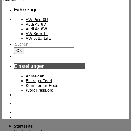
Fahrzeuge:
VW Polo 6R
Audi A3 8V
Audi A4 8W
VW Bora 1J
VW Jetta 19E
Suchen
nach:
Suchen
OK
Einstellungen
Anmelden
Eintrags-Feed
Kommentar-Feed
WordPress.org
Startseite