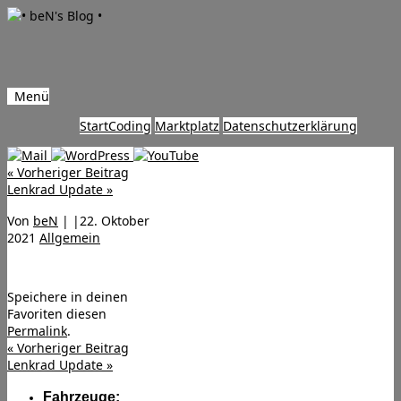
Menü
Zum
Start
Coding
Marktplatz
Datenschutzerklärung
Inhalt
springen
«
Vorheriger Beitrag
Lenkrad Update
»
Von
beN
|
|
22. Oktober
2021
Allgemein
Speichere in deinen
Favoriten diesen
Permalink
.
«
Vorheriger Beitrag
Lenkrad Update
»
Fahrzeuge: