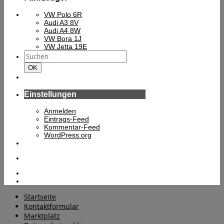
VW Polo 6R
Audi A3 8V
Audi A4 8W
VW Bora 1J
VW Jetta 19E
Suchen
nach:
Suchen
OK
Einstellungen
Anmelden
Eintrags-Feed
Kommentar-Feed
WordPress.org
Startseite
Kontaktformular
Marktplatz