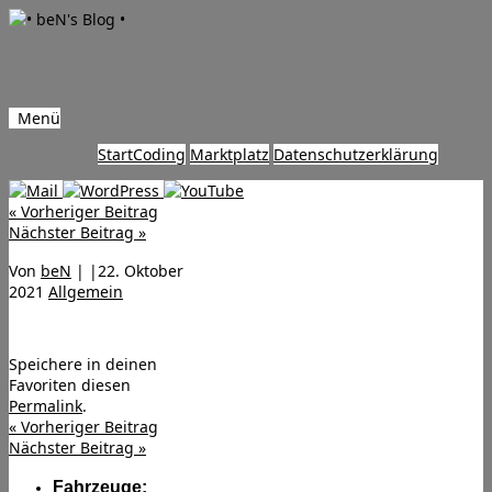
Menü
Zum
Start
Coding
Marktplatz
Datenschutzerklärung
Inhalt
springen
«
Vorheriger Beitrag
Nächster Beitrag
»
Von
beN
|
|
22. Oktober
2021
Allgemein
Speichere in deinen
Favoriten diesen
Permalink
.
«
Vorheriger Beitrag
Nächster Beitrag
»
Fahrzeuge: