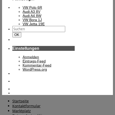
VW Polo 6R
Audi A3 8V
Audi A4 8W
VW Bora 1J
VW Jetta 19E
Suchen
nach:
Suchen
OK
Einstellungen
Anmelden
Eintrags-Feed
Kommentar-Feed
WordPress.org
Startseite
Kontaktformular
Marktplatz